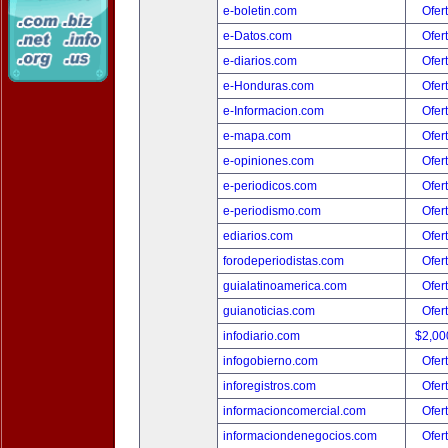
e-boletin.com
Ofer
e-Datos.com
Ofer
e-diarios.com
Ofer
e-Honduras.com
Ofer
e-Informacion.com
Ofer
e-mapa.com
Ofer
e-opiniones.com
Ofer
e-periodicos.com
Ofer
e-periodismo.com
Ofer
ediarios.com
Ofer
forodeperiodistas.com
Ofer
guialatinoamerica.com
Ofer
guianoticias.com
Ofer
infodiario.com
$2,00
infogobierno.com
Ofer
inforegistros.com
Ofer
informacioncomercial.com
Ofer
informaciondenegocios.com
Ofer