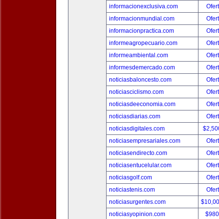
informacionexclusiva.com
Ofer
informacionmundial.com
Ofer
informacionpractica.com
Ofer
informeagropecuario.com
Ofer
informeambiental.com
Ofer
informesdemercado.com
Ofer
noticiasbaloncesto.com
Ofer
noticiasciclismo.com
Ofer
noticiasdeeconomia.com
Ofer
noticiasdiarias.com
Ofer
noticiasdigitales.com
$2,50
noticiasempresariales.com
Ofer
noticiasendirecto.com
Ofer
noticiasentucelular.com
Ofer
noticiasgolf.com
Ofer
noticiastenis.com
Ofer
noticiasurgentes.com
$10,0
noticiasyopinion.com
$980