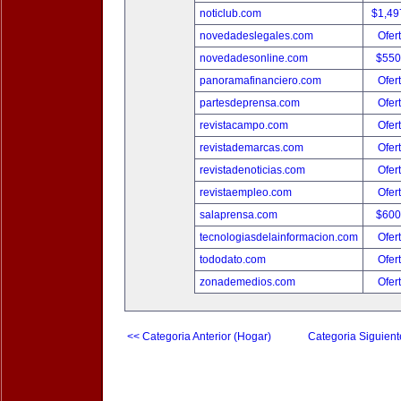
noticlub.com
$1,49
novedadeslegales.com
Ofer
novedadesonline.com
$550
panoramafinanciero.com
Ofer
partesdeprensa.com
Ofer
revistacampo.com
Ofer
revistademarcas.com
Ofer
revistadenoticias.com
Ofer
revistaempleo.com
Ofer
salaprensa.com
$600
tecnologiasdelainformacion.com
Ofer
tododato.com
Ofer
zonademedios.com
Ofer
<< Categoria Anterior (Hogar)
Categoria Siguient