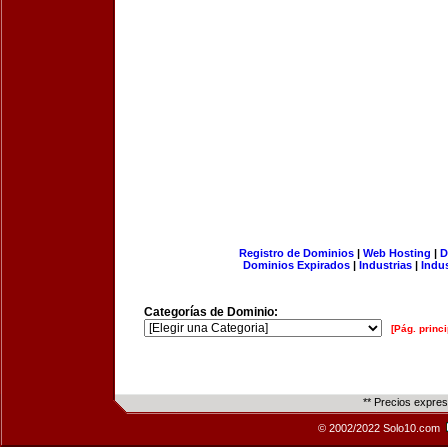
Registro de Dominios
|
Web Hosting
|
D
Dominios Expirados
|
Industrias
|
Indu
Categorías de Dominio:
[Pág. princi
** Precios expre
© 2002/2022 Solo10.com