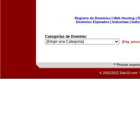
Registro de Dominios
|
Web Hosting
|
D
Dominios Expirados
|
Industrias
|
Indu
Categorías de Dominio:
[Pág. princi
** Precios expre
© 2002/2022 Solo10.com