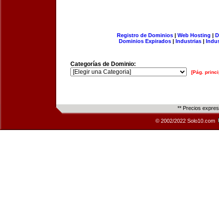
Registro de Dominios
|
Web Hosting
|
D
Dominios Expirados
|
Industrias
|
Indu
Categorías de Dominio:
[Pág. princi
** Precios expre
© 2002/2022 Solo10.com