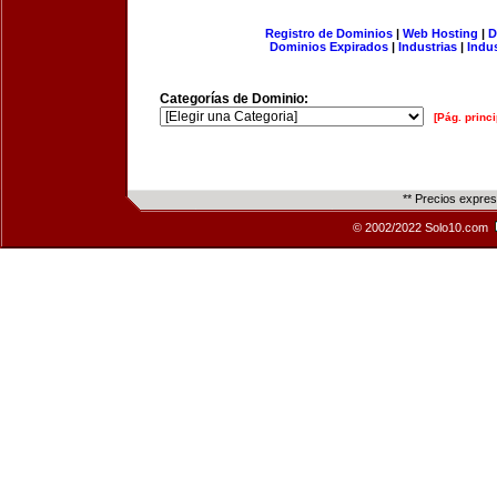
Registro de Dominios
|
Web Hosting
|
D
Dominios Expirados
|
Industrias
|
Indu
Categorías de Dominio:
[Pág. princi
** Precios expre
© 2002/2022 Solo10.com