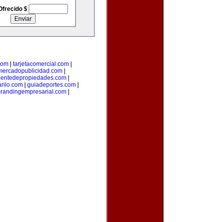
Ofrecido $
com
|
tarjetacomercial.com
|
mercadopublicidad.com
|
entedepropiedades.com
|
arilo.com
|
guiadeportes.com
|
randingempresarial.com
|