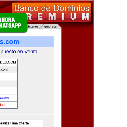
es.com
 puesto en Venta
ADES.COM
s.com
s.com
tas
ealizar una Oferta