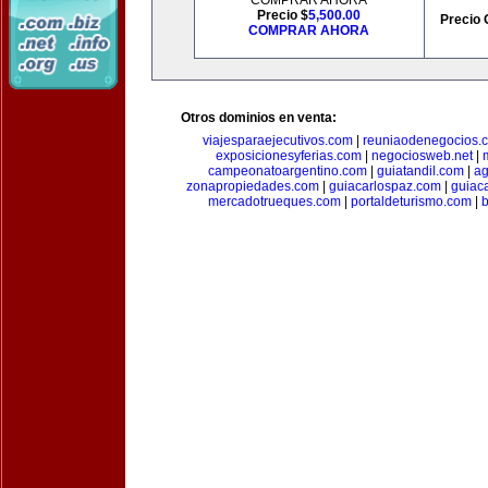
COMPRAR AHORA
Precio $
5,500.00
Precio 
COMPRAR AHORA
Otros dominios en venta:
viajesparaejecutivos.com
|
reuniaodenegocios.
exposicionesyferias.com
|
negociosweb.net
|
campeonatoargentino.com
|
guiatandil.com
|
ag
zonapropiedades.com
|
guiacarlospaz.com
|
guiac
mercadotrueques.com
|
portaldeturismo.com
|
b