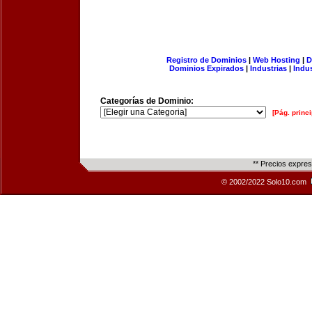
Registro de Dominios
|
Web Hosting
|
D
Dominios Expirados
|
Industrias
|
Indu
Categorías de Dominio:
[Pág. princi
** Precios expre
© 2002/2022 Solo10.com