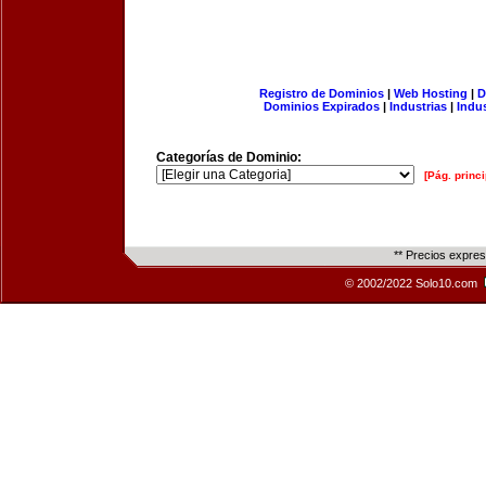
Registro de Dominios
|
Web Hosting
|
D
Dominios Expirados
|
Industrias
|
Indu
Categorías de Dominio:
[Pág. princi
** Precios expre
© 2002/2022 Solo10.com