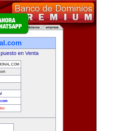
nal.com
 puesto en Venta
IONAL.COM
.com
a!
l.com
tas