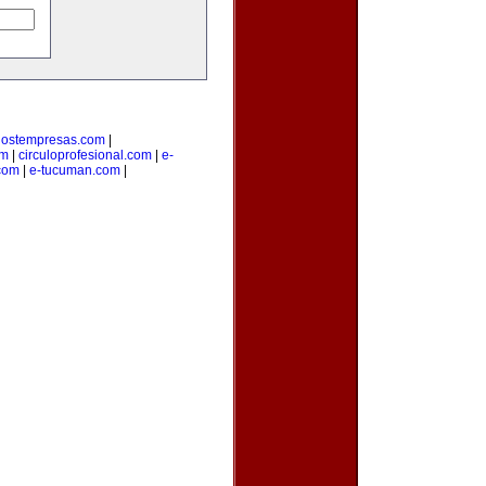
ostempresas.com
|
om
|
circuloprofesional.com
|
e-
.com
|
e-tucuman.com
|