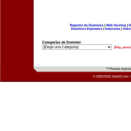
Registro de Dominios
|
Web Hosting
|
D
Dominios Expirados
|
Industrias
|
Indu
Categorías de Dominio:
[Pág. princi
** Precios expre
© 2002/2022 Solo10.com