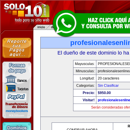
profesionalesenl
El dueño de este dominio lo ha
Mayusculas:
PROFESIONALESE
Minusculas:
profesionalesenlin
Longitud:
20 caracteres
Categorias:
Sin Clasificar
Precio:
$950.00
Visitar!
profesionalesenlin
Serán consideradas ofer
R