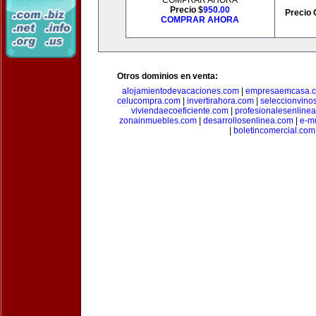
COMPRAR AHORA
Precio $
950.00
Precio 
COMPRAR AHORA
Otros dominios en venta:
alojamientodevacaciones.com
|
empresaemcasa.
celucompra.com
|
invertirahora.com
|
seleccionvino
viviendaecoeficiente.com
|
profesionalesenline
zonainmuebles.com
|
desarrollosenlinea.com
|
e-m
|
boletincomercial.com