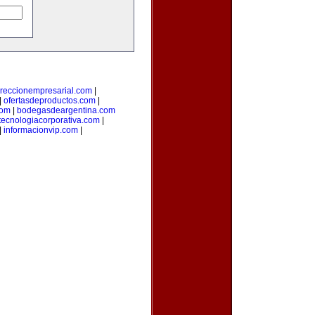
ireccionempresarial.com
|
|
ofertasdeproductos.com
|
com
|
bodegasdeargentina.com
tecnologiacorporativa.com
|
|
informacionvip.com
|