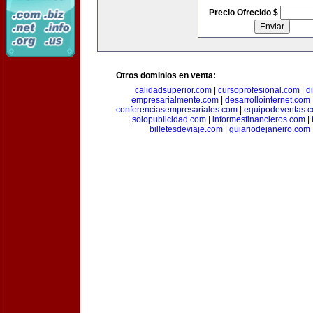
Precio Ofrecido $
Otros dominios en venta:
calidadsuperior.com
|
cursoprofesional.com
|
d
empresarialmente.com
|
desarrollointernet.com
conferenciasempresariales.com
|
equipodeventas.
|
solopublicidad.com
|
informesfinancieros.com
|
billetesdeviaje.com
|
guiariodejaneiro.com