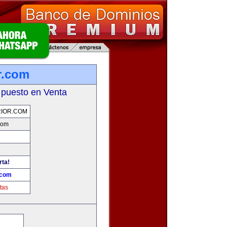
r.com
 puesto en Venta
IOR.COM
com
rta!
.com
tas