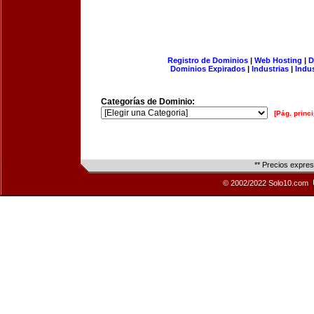
Registro de Dominios
|
Web Hosting
|
D
Dominios Expirados
|
Industrias
|
Indu
Categorías de Dominio:
[Pág. princi
** Precios expre
© 2002/2022 Solo10.com