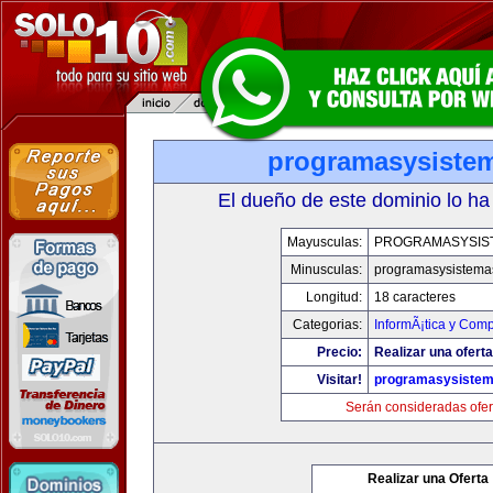
programasysiste
El dueño de este dominio lo ha
Mayusculas:
PROGRAMASYSIS
Minusculas:
programasysistema
Longitud:
18 caracteres
Categorias:
InformÃ¡tica y Com
Precio:
Realizar una oferta
Visitar!
programasysiste
Serán consideradas ofer
Realizar una Oferta