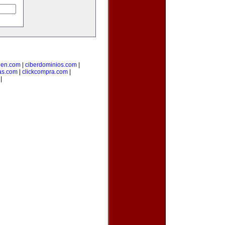
uen.com
|
ciberdominios.com
|
as.com
|
clickcompra.com
|
|