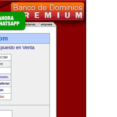
com
 puesto en Venta
.COM
om
udades
oferta!
om
tas