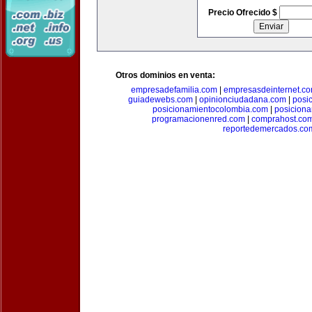
Precio Ofrecido $
Otros dominios en venta:
empresadefamilia.com
|
empresasdeinternet.c
guiadewebs.com
|
opinionciudadana.com
|
posi
posicionamientocolombia.com
|
posicion
programacionenred.com
|
comprahost.co
reportedemercados.co