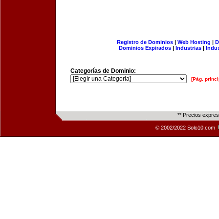
Registro de Dominios
|
Web Hosting
|
D
Dominios Expirados
|
Industrias
|
Indu
Categorías de Dominio:
[Pág. princi
** Precios expre
© 2002/2022 Solo10.com