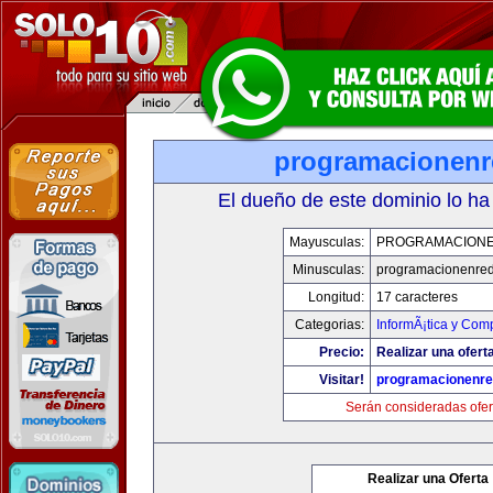
programacionen
El dueño de este dominio lo ha
Mayusculas:
PROGRAMACION
Minusculas:
programacionenre
Longitud:
17 caracteres
Categorias:
InformÃ¡tica y Com
Precio:
Realizar una oferta
Visitar!
programacionenr
Serán consideradas ofer
Realizar una Oferta