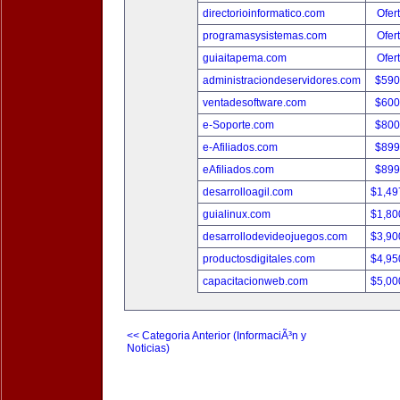
directorioinformatico.com
Ofer
programasysistemas.com
Ofer
guiaitapema.com
Ofer
administraciondeservidores.com
$590
ventadesoftware.com
$600
e-Soporte.com
$800
e-Afiliados.com
$899
eAfiliados.com
$899
desarrolloagil.com
$1,49
guialinux.com
$1,80
desarrollodevideojuegos.com
$3,90
productosdigitales.com
$4,95
capacitacionweb.com
$5,00
<< Categoria Anterior (InformaciÃ³n y
Noticias)