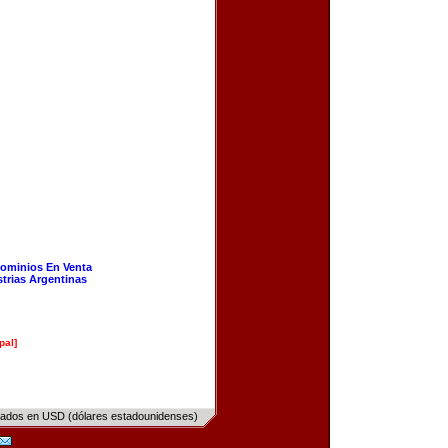
ominios En Venta
strias Argentinas
pal]
sados en USD (dólares estadounidenses)