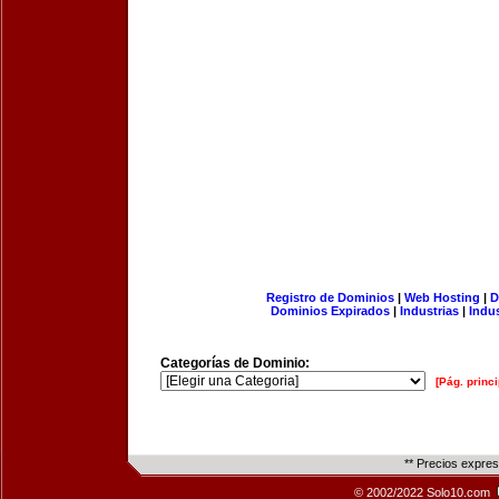
Registro de Dominios
|
Web Hosting
|
D
Dominios Expirados
|
Industrias
|
Indu
Categorías de Dominio:
[Pág. princi
** Precios expre
© 2002/2022 Solo10.com