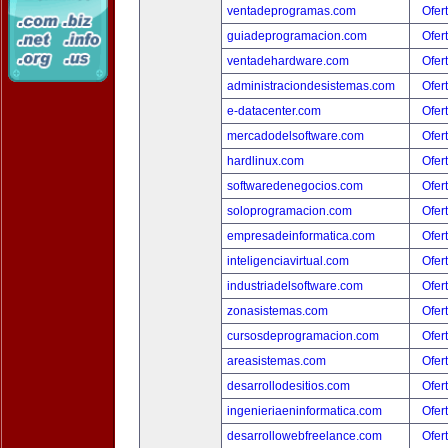
ventadeprogramas.com
Ofer
guiadeprogramacion.com
Ofer
ventadehardware.com
Ofer
administraciondesistemas.com
Ofer
e-datacenter.com
Ofer
mercadodelsoftware.com
Ofer
hardlinux.com
Ofer
softwaredenegocios.com
Ofer
soloprogramacion.com
Ofer
empresadeinformatica.com
Ofer
inteligenciavirtual.com
Ofer
industriadelsoftware.com
Ofer
zonasistemas.com
Ofer
cursosdeprogramacion.com
Ofer
areasistemas.com
Ofer
desarrollodesitios.com
Ofer
ingenieriaeninformatica.com
Ofer
desarrollowebfreelance.com
Ofer