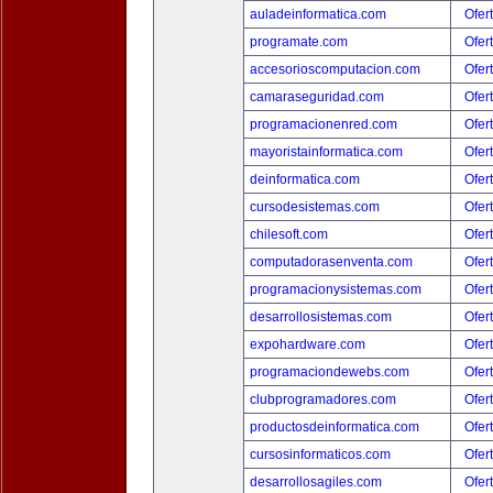
auladeinformatica.com
Ofer
programate.com
Ofer
accesorioscomputacion.com
Ofer
camaraseguridad.com
Ofer
programacionenred.com
Ofer
mayoristainformatica.com
Ofer
deinformatica.com
Ofer
cursodesistemas.com
Ofer
chilesoft.com
Ofer
computadorasenventa.com
Ofer
programacionysistemas.com
Ofer
desarrollosistemas.com
Ofer
expohardware.com
Ofer
programaciondewebs.com
Ofer
clubprogramadores.com
Ofer
productosdeinformatica.com
Ofer
cursosinformaticos.com
Ofer
desarrollosagiles.com
Ofer