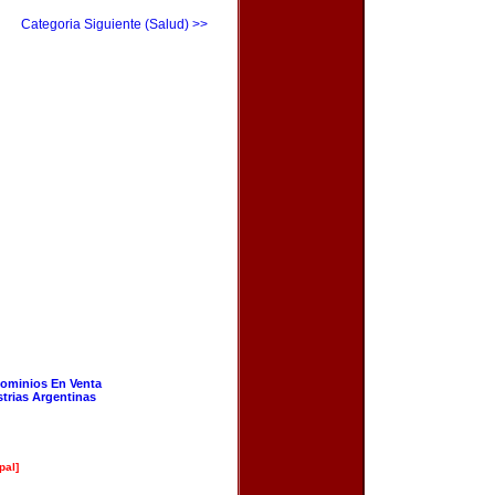
Categoria Siguiente (Salud) >>
ominios En Venta
strias Argentinas
pal]